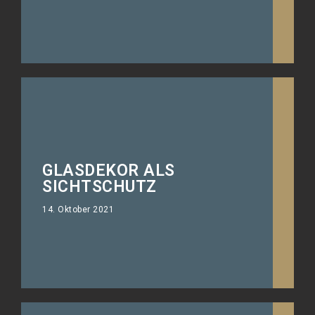
GLASDEKOR ALS
Sichtschutzfolie mit eigenem
SICHTSCHUTZ
Design
14. Oktober 2021