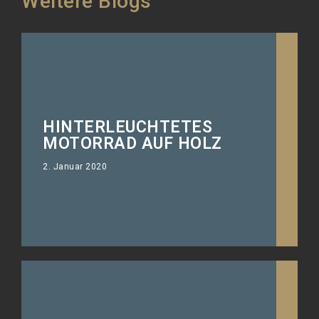
Weitere Blogs
HINTERLEUCHTETES
Die Panhead als hinterleuchtetes
MOTORRAD AUF HOLZ
Bild im Wohnzimmer.
2. Januar 2020