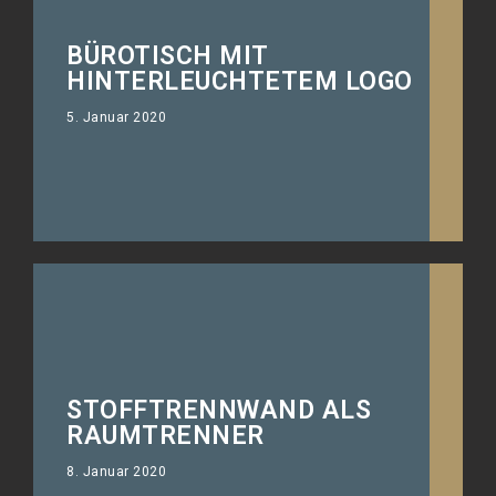
BÜROTISCH MIT
Der Bürotisch mal anders
HINTERLEUCHTETEM LOGO
individualisieren.
5. Januar 2020
STOFFTRENNWAND ALS
Von klein bis gross, hinterleuchtete
RAUMTRENNER
Fotoleinwand.
8. Januar 2020