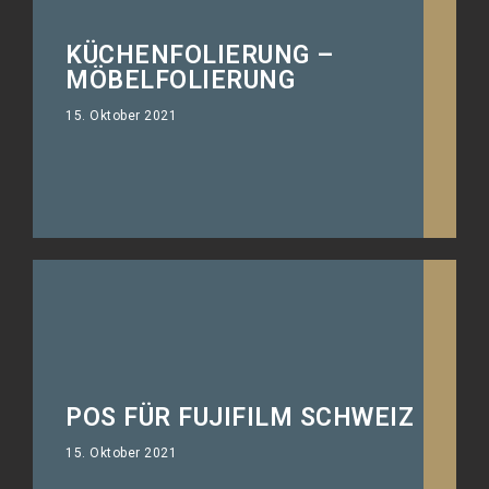
KÜCHENFOLIERUNG –
Wähle aus 470 Farben und
MÖBELFOLIERUNG
Strukturen!
15. Oktober 2021
POS FÜR FUJIFILM SCHWEIZ
Künstlicher Eiswürfel
15. Oktober 2021