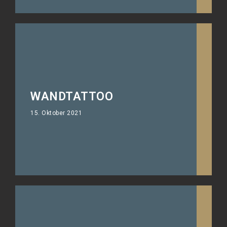
WANDTATTOO
Foliert wie gemalt!
15. Oktober 2021