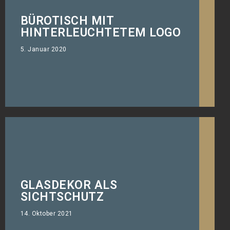
BÜROTISCH MIT
Der Bürotisch mal anders
HINTERLEUCHTETEM LOGO
individualisieren.
5. Januar 2020
GLASDEKOR ALS
Sichtschutzfolie mit eigenem Design
SICHTSCHUTZ
14. Oktober 2021