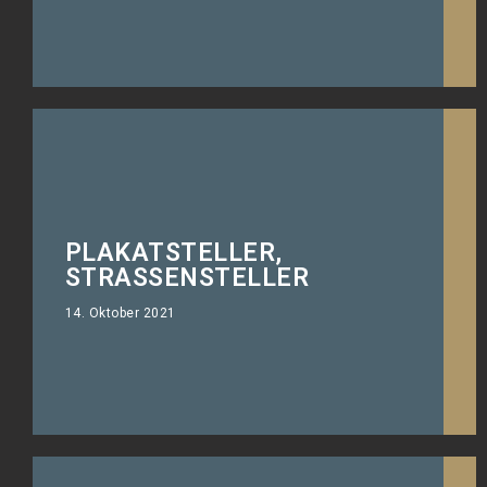
PLAKATSTELLER,
Strassensteller der auch bei Regen
STRASSENSTELLER
lesbar bleibt.
14. Oktober 2021