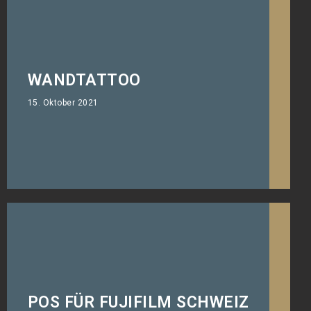
WANDTATTOO
Foliert wie gemalt!
15. Oktober 2021
POS FÜR FUJIFILM SCHWEIZ
Künstlicher Eiswürfel