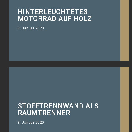
HINTERLEUCHTETES
Die Panhead als hinterleuchtetes Bild
MOTORRAD AUF HOLZ
im Wohnzimmer.
2. Januar 2020
STOFFTRENNWAND ALS
Von klein bis gross, hinterleuchtete
RAUMTRENNER
Fotoleinwand.
8. Januar 2020