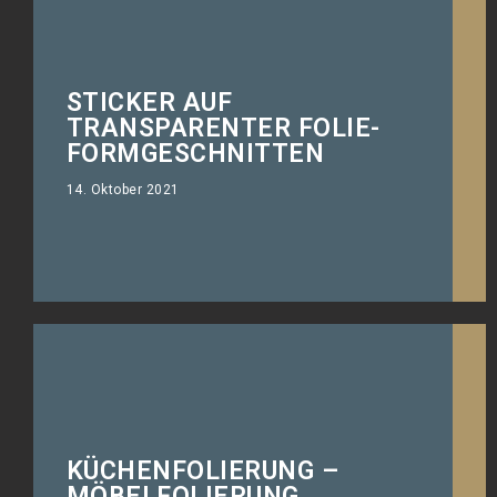
STICKER AUF
Fahrzeugaufkleber für die Offroad
TRANSPARENTER FOLIE-
Freaks.
FORMGESCHNITTEN
14. Oktober 2021
KÜCHENFOLIERUNG –
Wähle aus 470 Farben und
MÖBELFOLIERUNG
Strukturen!