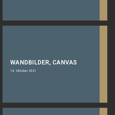
WANDBILDER, CANVAS
Schluss mit leeren Wänden.
14. Oktober 2021